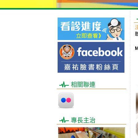
​
M
相關聯連
專長主治