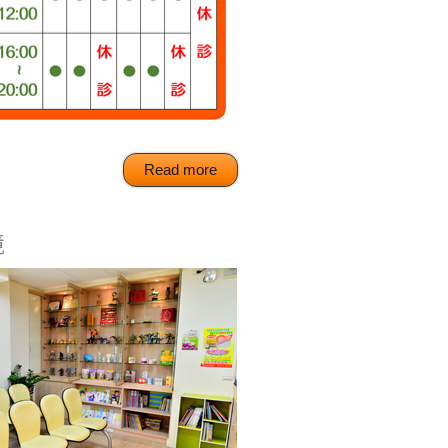
Read more
境