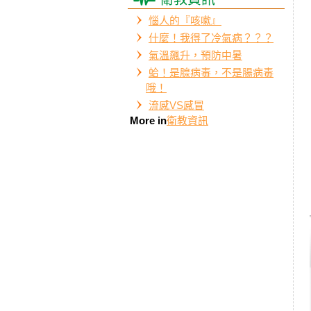
惱人的『咳嗽』
什麼！我得了冷氣病？？？
氣溫飆升，預防中暑
蛤！是腺病毒，不是腸病毒
哦！
流感VS感冒
More in
衛教資訊