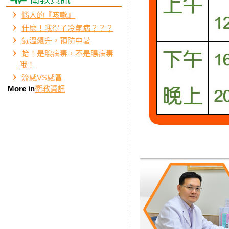
惱人的『咳嗽』
什麼！我得了冷氣病？？？
氣溫飆升，預防中暑
蛤！是腺病毒，不是腸病毒
哦！
流感VS感冒
More in
衛教資訊