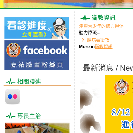
衛教資訊
淺談青少年的聽力損傷
​聽力障礙...
腸病毒衛教
More in
衛教資訊
最新消息 / Ne
相關聯連
專長主治