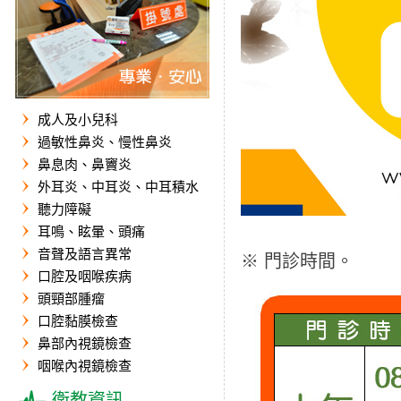
成人及小兒科
過敏性鼻炎、慢性鼻炎
鼻息肉、鼻竇炎
外耳炎、中耳炎、中耳積水
聽力障礙
耳鳴、眩暈、頭痛
音聲及語言異常
※
門診時間。
口腔及咽喉疾病
頭頸部腫瘤
口腔黏膜檢查
鼻部內視鏡檢查
咽喉內視鏡檢查
衛教資訊