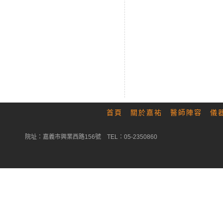
首頁
關於嘉祐
醫師陣容
儀
院址：嘉義市興業西路156號 TEL：05-2350860